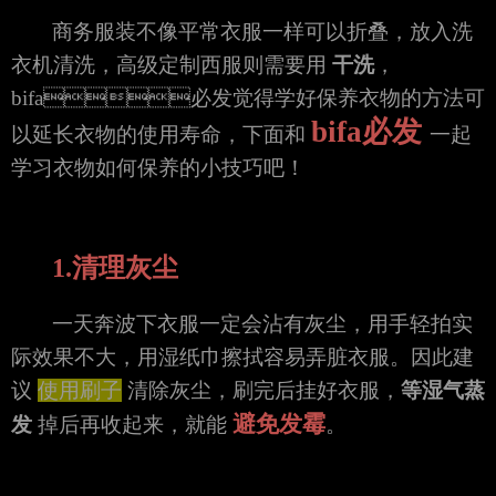
商务服装不像平常衣服一样可以折叠，放入洗
衣机清洗，高级定制西服则需要用
干洗
，
bifa必发觉得学好保养衣物的方法可
bifa必发
以延长衣物的使用寿命，下面和
一起
学习衣物如何保养的小技巧吧！
1.清理灰尘
一天奔波下衣服一定会沾有灰尘，用手轻拍实
际效果不大，用湿纸巾擦拭容易弄脏衣服。因此建
议
使用刷子
清除灰尘，刷完后挂好衣服，
等湿气蒸
避免发霉
发
掉后再收起来，就能
。